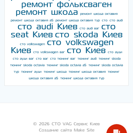
ремонт фольксваген
ремонт шкода
ремонт шкода октавия
ремонт шкода октавия а5
ремонт шкода октавия тур
сто
сто audi
сто audi Киев
сто
сто audi ваг
seat Киев
сто skoda Киев
сто volkswagen
сто volkswagen
Киев
сто Киев
сто volkswagen ваг
сто ауди
сто ауди ваг
сто ваг
сто тюнинг ваг
тюнинг audi
тюнинг skoda
тюнинг skoda octavia
тюнинг skoda octavia a5
тюнинг skoda octavia
тур
тюнинг ауди
тюнинг шкода
тюнинг шкода октавия
тюнинг
шкода октавия а5
тюнинг шкода октавия тур
© 2026 СТО VAG Сервис Киев
Создание сайта Make Site