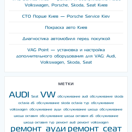
Volkswagen, Porsche, Skoda, Seat Киев
СТО Порше Киев — Porsche Service Kiev
Покраска авто Киев
Диагностика автомобиля перед покупкой
VAG Point — установка и настройка
дополнительного оборудования для VAG: Audi,
Volkswagen, Skoda, Seat
МЕТКИ
AUDI
VW
Seat
обслуживание audi
обслуживание skoda
octavia a5
обслуживание skoda octavia тур
обслуживание
volkswagen
обслуживание ауди
обслуживание шкода
обслуживание
шкода октавия
обслуживание шкода октавия а5
обслуживание
шкода октавия тур
ремонт audi
ремонт volkswagen
ремонт ауди
ремонт сеат